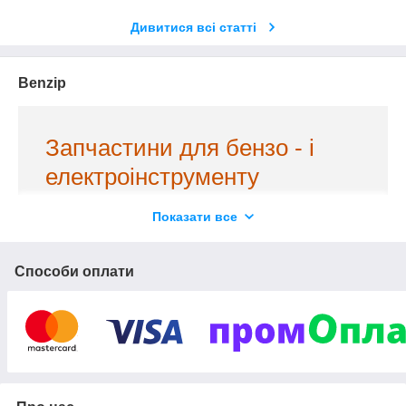
Дивитися всі статті
Benzip
Запчастини для бензо - і
електроінструменту
Показати все
1 500
Більше
позицій в каталозі
Всі товари в наявності, відправляємо в день
Способи оплати
500
замовлення. Покупки на суму від
грн
доставляємо безкоштовно по всій території України.
Діють гнучкі умови оплати. Надаємо професійні
консультації, допоможемо з вибором запчастин і
комплектуючих.