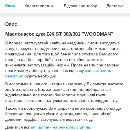
Опис
Характеристики
Відгуки про товар
Доставка
Опис
Маслонасос для БЖ ST 380/381 "WOODMAN"
В процесі експлуатації навіть найнадійніші пилки виходять з
ладу, в результаті надмірних навантажень або механічного
пошкодження. Для того щоб бензопила служила Вам довго і
працювала без перебоїв, за нею потрібно стежити,
виконувати експлуатаційні норми. Проте навіть при самому
правильному обслуговуванні час від часу
запчастини для
бензопил
будуть необхідні.
В асортименті нашого інтернет - магазину Ви завжди зможете
знайти цікавлять Вас запасні частини, які підбираються
індивідуально для кожної бензопили: поршневі групи,
стартера, зчеплення, котушки запалювання, циліндри, і т. д.
Також ми пропонуємо Вам широкий вибір комплектуючих до
бензопил: ланцюги з різним кроком, масла, шини різної
довжини, надфілі, заточувальні верстати і т. д.
Дивитися всі
запчастини на бензопилу штіль.