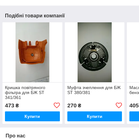
Подібні товари компанії
Кришка повітряного
Муфта зчеплення для БЖ
Мас
фільтра для БЖ ST
ST 380/381
бенз
341/361
473
270
405
₴
₴
Купити
Купити
Про нас