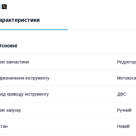
арактеристики
Основні
ип запчастини
Редуктор
ризначення інструменту
Мотокос
ид приводу інструменту
ДВС
ип запуску
Ручний
Стан
Новий