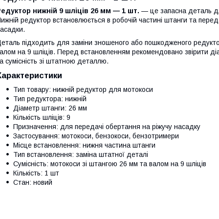
едуктор нижній 9 шліців 26 мм — 1 шт.
— це запасна деталь дл
ижній редуктор встановлюється в робочій частині штанги та перед
асадки.
еталь підходить для заміни зношеного або пошкодженого редуктор
алом на 9 шліців. Перед встановленням рекомендовано звірити діам
а сумісність зі штатною деталлю.
Характеристики
Тип товару: нижній редуктор для мотокоси
Тип редуктора: нижній
Діаметр штанги: 26 мм
Кількість шліців: 9
Призначення: для передачі обертання на ріжучу насадку
Застосування: мотокоси, бензокоси, бензотримери
Місце встановлення: нижня частина штанги
Тип встановлення: заміна штатної деталі
Сумісність: мотокоси зі штангою 26 мм та валом на 9 шліців
Кількість: 1 шт
Стан: новий