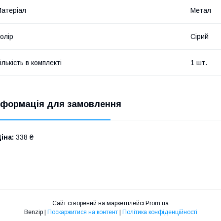
атеріал
Метал
олір
Сірий
ількість в комплекті
1 шт.
нформація для замовлення
іна:
338 ₴
Сайт створений на маркетплейсі
Prom.ua
Benzip |
Поскаржитися на контент
|
Політика конфіденційності