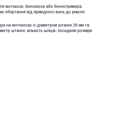
я мотокоси, бензокоси або бензотримера.
ає обертання від привідного вала до ріжучої
а на мотокосах із діаметром штанги 26 мм та
етр штанги, кількість шліців, посадкові розміри