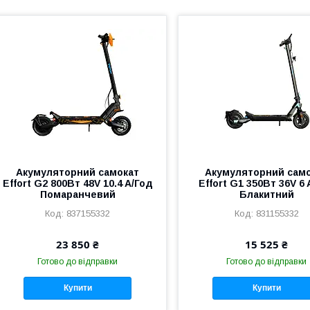
Акумуляторний самокат
Акумуляторний сам
Effort G2 800Вт 48V 10.4 A/Год
Effort G1 350Вт 36V 6 
Помаранчевий
Блакитний
837155332
831155332
23 850 ₴
15 525 ₴
Готово до відправки
Готово до відправки
Купити
Купити