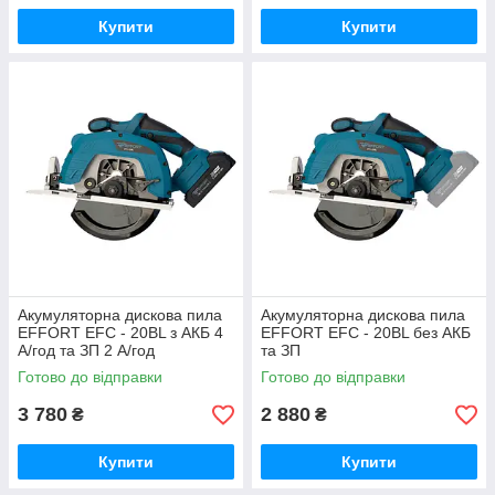
Купити
Купити
Акумуляторна дискова пила
Акумуляторна дискова пила
EFFORT EFС - 20ВL з АКБ 4
EFFORT EFС - 20ВL без АКБ
А/год та ЗП 2 А/год
та ЗП
Готово до відправки
Готово до відправки
3 780
2 880
₴
₴
Купити
Купити