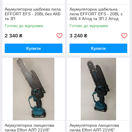
Акумуляторна шаблева пила
Акумуляторна шабельна
EFFORT EFS - 20ВL без АКБ
пила EFFORT EFS - 20ВL з
та ЗП
АКБ 4 А/год та ЗП 2 А/год
Готово до відправки
Готово до відправки
2 340
3 240
₴
₴
Купити
Купити
Акумуляторна ланцюгова
Акумуляторна ланцюгова
пилка Effort АЛП 21V/8"
пилка Effort АЛП 21V/6"