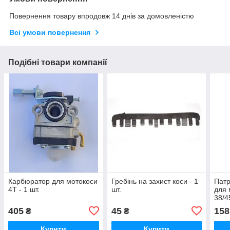
Повернення товару впродовж 14 днів за домовленістю
Всі умови повернення
Подібні товари компанії
Карбюратор для мотокоси
Гребінь на захист коси - 1
Патр
4T - 1 шт.
шт.
для 
38/4
405
45
158
₴
₴
Купити
Купити