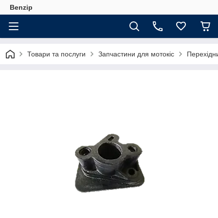
Benzip
Товари та послуги
Запчастини для мотокіс
Перехідни