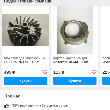
Подібні товари компанії
Маховик для мотокоси ST
Картер маховика для
Коси
FS 55 WINZOR - 1 шт.
мотокоси 40/44 - 1 шт.
мото
495
113
225
₴
₴
Купити
Купити
Про нас
98% позитивних з 65 відгуків за рік