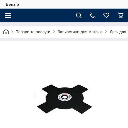
Benzip
Товари та послуги
Запчастини для мотокіс
Диск для 