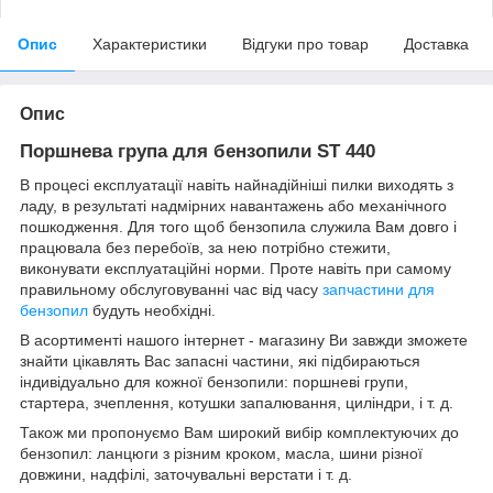
Опис
Характеристики
Відгуки про товар
Доставка
Опис
Поршнева група для бензопили ST 440
В процесі експлуатації навіть найнадійніші пилки виходять з
ладу, в результаті надмірних навантажень або механічного
пошкодження. Для того щоб бензопила служила Вам довго і
працювала без перебоїв, за нею потрібно стежити,
виконувати експлуатаційні норми. Проте навіть при самому
правильному обслуговуванні час від часу
запчастини для
бензопил
будуть необхідні.
В асортименті нашого інтернет - магазину Ви завжди зможете
знайти цікавлять Вас запасні частини, які підбираються
індивідуально для кожної бензопили: поршневі групи,
стартера, зчеплення, котушки запалювання, циліндри, і т. д.
Також ми пропонуємо Вам широкий вибір комплектуючих до
бензопил: ланцюги з різним кроком, масла, шини різної
довжини, надфілі, заточувальні верстати і т. д.