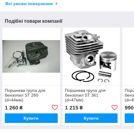
Всі умови повернення
Подібні товари компанії
Поршнева група для
Поршнева група для
Порш
бензопил ST 260
бензопил ST 361
бенз
(d=44мм)
(d=47мм)
(d=
1 260
1 215
990
₴
₴
Купити
Купити