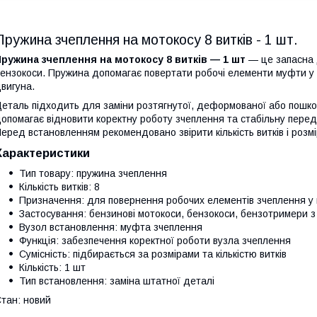
Пружина зчеплення на мотокосу 8 витків - 1 шт.
ружина зчеплення на мотокосу 8 витків — 1 шт
— це запасна 
ензокоси. Пружина допомагає повертати робочі елементи муфти у 
вигуна.
еталь підходить для заміни розтягнутої, деформованої або пошко
опомагає відновити коректну роботу зчеплення та стабільну перед
еред встановленням рекомендовано звірити кількість витків і розм
Характеристики
Тип товару: пружина зчеплення
Кількість витків: 8
Призначення: для повернення робочих елементів зчеплення у
Застосування: бензинові мотокоси, бензокоси, бензотримери 
Вузол встановлення: муфта зчеплення
Функція: забезпечення коректної роботи вузла зчеплення
Сумісність: підбирається за розмірами та кількістю витків
Кількість: 1 шт
Тип встановлення: заміна штатної деталі
тан: новий