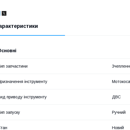
арактеристики
Основні
ип запчастини
Зчеплен
ризначення інструменту
Мотокос
ид приводу інструменту
ДВС
ип запуску
Ручний
Стан
Новий