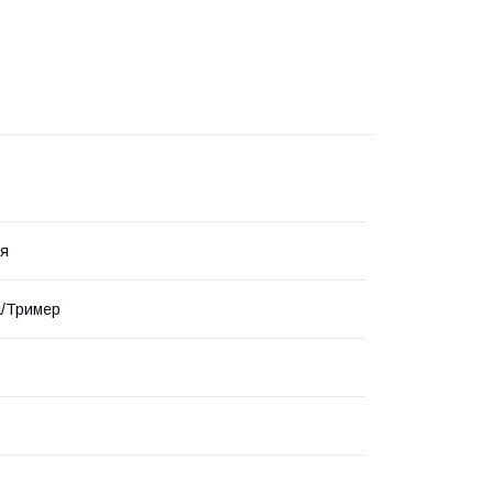
ня
а/Тример