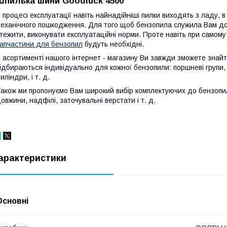
Шпилька шини Goodluck 4500
 процесі експлуатації навіть найнадійніші пилки виходять з ладу, 
еханічного пошкодження. Для того щоб бензопила служила Вам дов
тежити, виконувати експлуатаційні норми. Проте навіть при самому
апчастини для бензопил
будуть необхідні.
 асортименті нашого інтернет - магазину Ви завжди зможете знайти
ідбираються індивідуально для кожної бензопили: поршневі групи,
иліндри, і т. д.
акож ми пропонуємо Вам широкий вибір комплектуючих до бензопил:
овжини, надфілі, заточувальні верстати і т. д.
арактеристики
Основні