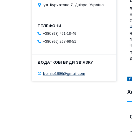
ул. Курчатова 7, Дніпро, Україна
В
м
с
з
В
+380 (98) 461-18-46
п
+380 (66) 267-68-51
ц
Т
д
benzip1986@gmail.com
Х