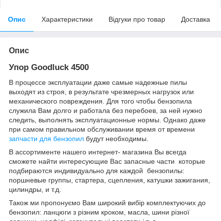
Опис
Характеристики
Відгуки про товар
Доставка
Опис
Упор Goodluck 4500
В процессе эксплуатации даже самые надежные пилы
выходят из строя, в результате чрезмерных нагрузок или
механического повреждения. Для того чтобы бензопила
служила Вам долго и работала без перебоев, за ней нужно
следить, выполнять эксплуатационные нормы. Однако даже
при самом правильном обслуживании время от времени
запчасти для бензопил
будут необходимы.
В ассортименте нашего интернет- магазина Вы всегда
сможете найти интересующие Вас запасные части которые
подбираются индивидуально для каждой бензопилы:
поршневые группы, стартера, сцепления, катушки зажигания,
цилиндры, и т.д.
Також ми пропонуємо Вам широкий вибір комплектуючих до
бензопил: ланцюги з різним кроком, масла, шини різної