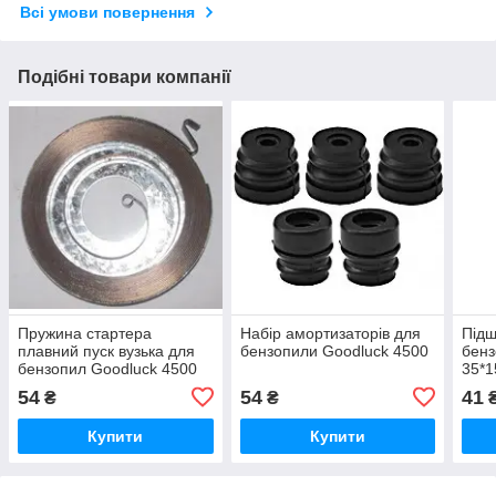
Всі умови повернення
Подібні товари компанії
Пружина стартера
Набір амортизаторів для
Підш
плавний пуск вузька для
бензопили Goodluck 4500
бенз
бензопил Goodluck 4500
35*1
54
54
41
₴
₴
Купити
Купити