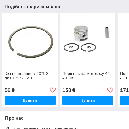
Подібні товари компанії
Кільця поршневі 40*1,2
Поршень на мотокосу 44"
Порш
для БЖ ST 210
- 1 шт.
- 1 ш
56
158
171
₴
₴
Купити
Купити
Про нас
98% позитивних з 65 відгуків за рік