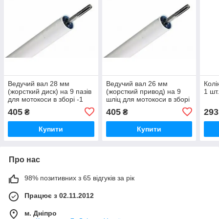
Ведучий вал 28 мм
Ведучий вал 26 мм
Колі
(жорсткий диск) на 9 пазів
(жорсткий привод) на 9
1 шт
для мотокоси в зборі -1
шліц для мотокоси в зборі
шт.
- 1 шт.
405
405
293
₴
₴
Купити
Купити
Про нас
98% позитивних з 65 відгуків за рік
Працює з 02.11.2012
м. Дніпро