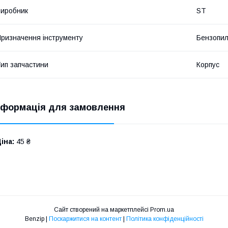
иробник
ST
ризначення інструменту
Бензопи
ип запчастини
Корпус
нформація для замовлення
іна:
45 ₴
Сайт створений на маркетплейсі
Prom.ua
Benzip |
Поскаржитися на контент
|
Політика конфіденційності