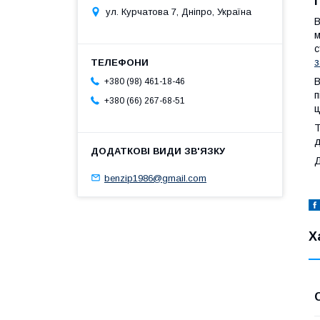
ул. Курчатова 7, Дніпро, Україна
В
м
с
з
В
+380 (98) 461-18-46
п
+380 (66) 267-68-51
ц
Т
д
Д
benzip1986@gmail.com
Х