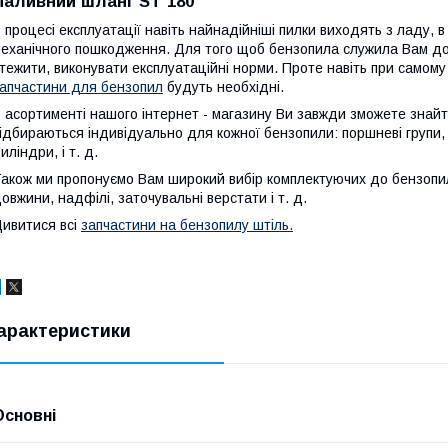
Паливний шланг ST 180
 процесі експлуатації навіть найнадійніші пилки виходять з ладу, 
еханічного пошкодження. Для того щоб бензопила служила Вам дов
тежити, виконувати експлуатаційні норми. Проте навіть при самому
апчастини для бензопил
будуть необхідні.
 асортименті нашого інтернет - магазину Ви завжди зможете знайти
ідбираються індивідуально для кожної бензопили: поршневі групи,
иліндри, і т. д.
акож ми пропонуємо Вам широкий вибір комплектуючих до бензопил:
овжини, надфілі, заточувальні верстати і т. д.
ивитися всі
запчастини на бензопилу штіль.
арактеристики
Основні