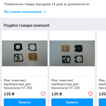
Повернення товару впродовж 14 днів за домовленістю
Всі умови повернення
Подібні товари компанії
Рем. комплект
Рем. комплект
Рем.
карбюратора для
карбюратора для
карб
бензопили ST 250
бензопили ST 230
бенз
135
135
135
₴
₴
Купити
Купити