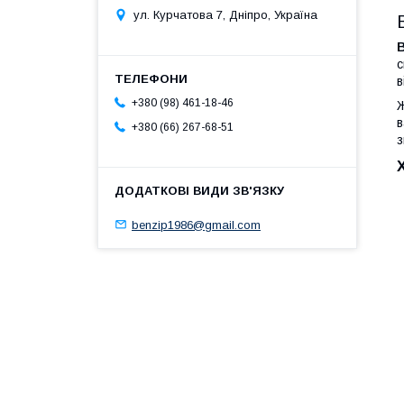
ул. Курчатова 7, Дніпро, Україна
В
с
в
+380 (98) 461-18-46
Ж
в
+380 (66) 267-68-51
з
benzip1986@gmail.com