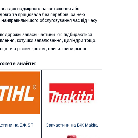
 унаслідок надмірного навантаження або
довго та працювала без перебоїв, за нею
а найправильнішого обслуговування час від часу
подорожні запасні частини які підбираються
чеплення, котушки запалювання, циліндри тощо.
цюги з різним кроком, оливи, шини різної
ожете знайти:
астини на БЖ ST
Запчастини на БЖ Makita