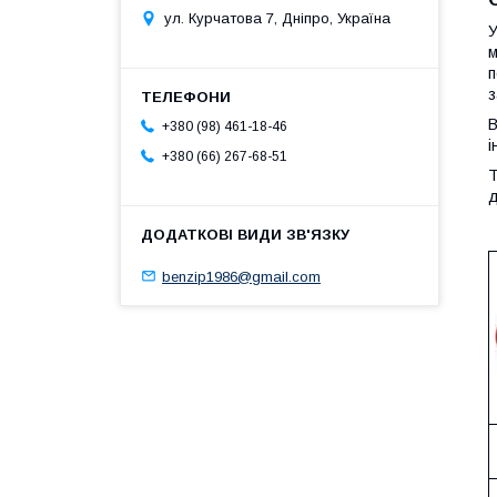
ул. Курчатова 7, Дніпро, Україна
У
м
п
з
В
+380 (98) 461-18-46
і
+380 (66) 267-68-51
Т
д
benzip1986@gmail.com