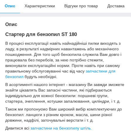
Опис
Характеристики
Відгуки про товар
Доставка
Опис
Стартер для бензопил ST 180
В процесі експлуатації навіть найнадійніші пилки виходять з
ладу, в результаті надмірних навантажень або механічного
пошкодження. Для того щоб бензопила служила Вам довго і
працювала без перебоїв, за нею потрібно стежити,
виконувати експлуатаційні норми. Проте навіть при самому
правильному обслуговуванні час від часу
запчастини для
бензопил
будуть необхідні.
В асортименті нашого інтернет - магазину Ви завжди зможете
знайти цікавлять Вас запасні частини, які підбираються
індивідуально для кожної бензопили: поршневі групи,
стартера, зчеплення, котушки запалювання, циліндри, і т. д.
Також ми пропонуємо Вам широкий вибір комплектуючих до
бензопил: ланцюги з різним кроком, масла, шини різної
довжини, надфілі, заточувальні верстати і т. д.
Дивитися всі
запчастини на бензопилу штіль.