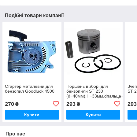
Подібні товари компанії
Стартер металевий для
Поршень в зборі для
Зчеп
бензопил Goodluck 4500
бензопили ST 230
ST 2
(d=40мм),H=33мм,dпальца=10мм
270
293
293
₴
₴
Купити
Купити
Про нас