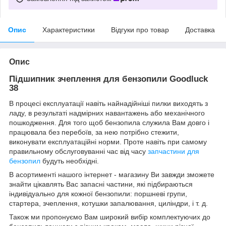
Опис
Характеристики
Відгуки про товар
Доставка
Опис
Підшипник зчеплення для бензопили Goodluck
38
В процесі експлуатації навіть найнадійніші пилки виходять з
ладу, в результаті надмірних навантажень або механічного
пошкодження. Для того щоб бензопила служила Вам довго і
працювала без перебоїв, за нею потрібно стежити,
виконувати експлуатаційні норми. Проте навіть при самому
правильному обслуговуванні час від часу
запчастини для
бензопил
будуть необхідні.
В асортименті нашого інтернет - магазину Ви завжди зможете
знайти цікавлять Вас запасні частини, які підбираються
індивідуально для кожної бензопили: поршневі групи,
стартера, зчеплення, котушки запалювання, циліндри, і т. д.
Також ми пропонуємо Вам широкий вибір комплектуючих до