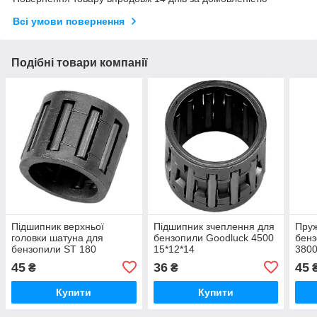
Всі умови повернення
Подібні товари компанії
Підшипник верхньої
Підшипник зчеплення для
Пруж
головки шатуна для
бензопили Goodluck 4500
бенз
бензопили ST 180
15*12*14
380
13*10*12
45
36
45
₴
₴
Купити
Купити