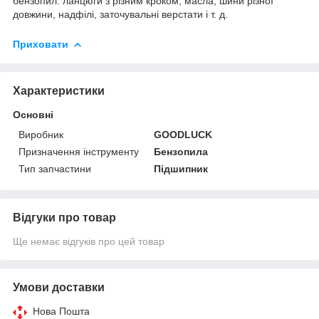
бензопил: ланцюги з різним кроком, масла, шини різної
довжини, надфілі, заточувальні верстати і т. д.
Приховати
Характеристики
Основні
Виробник
GOODLUCK
Призначення інструменту
Бензопила
Тип запчастини
Підшипник
Відгуки про товар
Ще немає відгуків про цей товар
Умови доставки
Нова Пошта