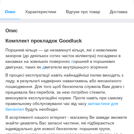
Опис
Характеристики
Відгуки про товар
Доставка
Опис
Комплект прокладок Goodluck
Поршневі кільця — це незамкнуті кільця, які з невеликим
зазором (до декількох сотих часток міліметра) посаджені в
канавках на зовнішніх поверхнях
п
оршней в поршневих
двигунах, таких як
д
вигатели внутрішнього згоряння
В процесі експлуатації навіть найнадійніші пилки виходять з
ладу, в результаті надмірних навантажень або механічного
пошкодження. Для того щоб бензопила служила Вам довго і
працювала без перебоїв, за нею потрібно стежити,
виконувати експлуатаційні норми. Проте навіть при самому
правильному обслуговуванні час від часу
запчастини для
бензопил
будуть необхідні.
В асортименті нашого інтернет - магазину Ви завжди зможете
знайти цікавлять Вас запасні частини, які підбираються
індивідуально для кожної бензопили: поршневі групи,