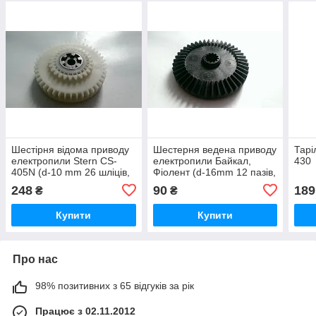
Шестірня відома приводу
Шестерня ведена приводу
Тарі
електропили Stern CS-
електропили Байкал,
430
405N (d-10 mm 26 шліців,
Фіолент (d-16mm 12 пазів,
74 mm 44 шліц)
D-86,9 mm 43 шліців)
248
90
189
₴
₴
Купити
Купити
Про нас
98% позитивних з 65 відгуків за рік
Працює з 02.11.2012