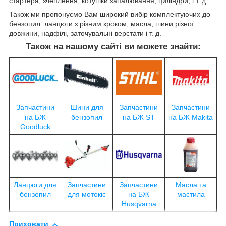
стартера, зчеплення, котушки запалювання, циліндри, і т. д.
Також ми пропонуємо Вам широкий вибір комплектуючих до
бензопил: ланцюги з різним кроком, масла, шини різної
довжини, надфілі, заточувальні верстати і т. д.
Також на нашому сайті ви можете знайти:
Запчастини
Шини для
Запчастини
Запчастини
на БЖ
бензопил
на БЖ ST
на БЖ Makita
Goodluck
Ланцюги для
Запчастини
Запчастини
Масла та
бензопил
для мотокіс
на БЖ
мастила
Husqvarna
Приховати