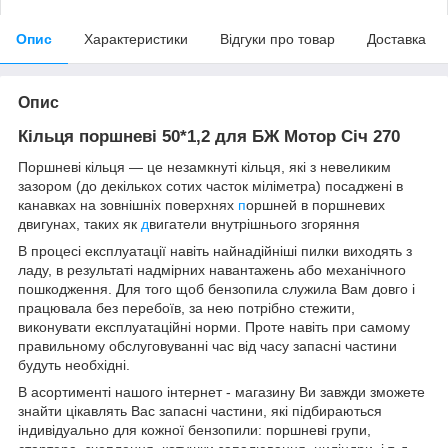
Опис
Характеристики
Відгуки про товар
Доставка
Опис
Кільця поршневі 50*1,2 для БЖ Мотор Січ 270
Поршневі кільця — це незамкнуті кільця, які з невеликим
зазором (до декількох сотих часток міліметра) посаджені в
канавках на зовнішніх поверхнях
п
оршней в поршневих
двигунах, таких як
д
вигатели внутрішнього згоряння
В процесі експлуатації навіть найнадійніші пилки виходять з
ладу, в результаті надмірних навантажень або механічного
пошкодження. Для того щоб бензопила служила Вам довго і
працювала без перебоїв, за нею потрібно стежити,
виконувати експлуатаційні норми. Проте навіть при самому
правильному обслуговуванні час від часу запасні частини
будуть необхідні.
В асортименті нашого інтернет - магазину Ви завжди зможете
знайти цікавлять Вас запасні частини, які підбираються
індивідуально для кожної бензопили: поршневі групи,