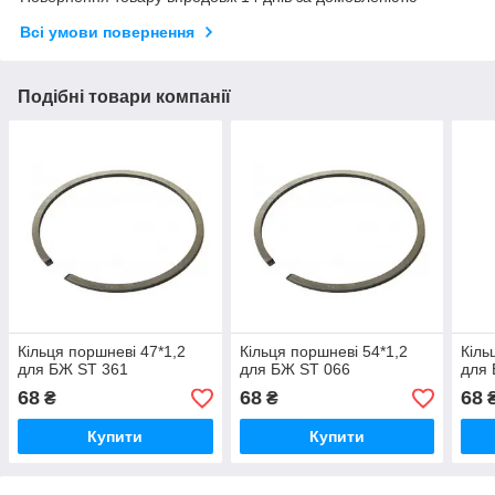
Всі умови повернення
Подібні товари компанії
Кільця поршневі 47*1,2
Кільця поршневі 54*1,2
Кіль
для БЖ ST 361
для БЖ ST 066
для
68
68
68
₴
₴
Купити
Купити