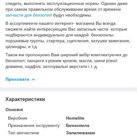
следить, выполнять эксплуатационные нормы. Однако даже
при самом правильном обслуживании время от времени
запчасти для бензопил
будут необходимы.
В ассортименте нашего интернет- магазина Вы всегда
сможете найти интересующие Вас запасные части которые
подбираются индивидуально для каждой бензопилы:
поршневые группы, стартера, сцепления, катушки зажигания,
цилиндры, и т.д.
Також ми пропонуємо Вам широкий вибір комплектуючих до
бензопил: ланцюги з різним кроком, масла, шини різної
довжини, надфілі, заточувальні верстати і т. д.
Приховати
Характеристики
Основні
Виробник
Homelite
Призначення інструменту
Бензопила
Тип запчастини
Запалювання