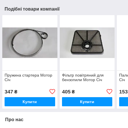
Подібні товари компанії
Пружина стартера Мотор
Фільтр повітряний для
Пал
Січ
бензопили Мотор Січ
Січ
347
405
153
₴
₴
Купити
Купити
Про нас