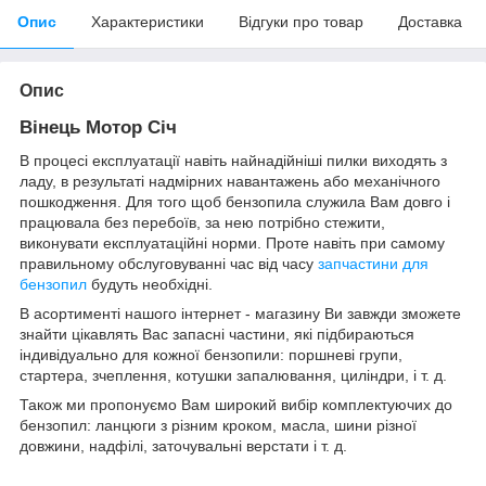
Опис
Характеристики
Відгуки про товар
Доставка
Опис
Вінець Мотор Січ
В процесі експлуатації навіть найнадійніші пилки виходять з
ладу, в результаті надмірних навантажень або механічного
пошкодження. Для того щоб бензопила служила Вам довго і
працювала без перебоїв, за нею потрібно стежити,
виконувати експлуатаційні норми. Проте навіть при самому
правильному обслуговуванні час від часу
запчастини для
бензопил
будуть необхідні.
В асортименті нашого інтернет - магазину Ви завжди зможете
знайти цікавлять Вас запасні частини, які підбираються
індивідуально для кожної бензопили: поршневі групи,
стартера, зчеплення, котушки запалювання, циліндри, і т. д.
Також ми пропонуємо Вам широкий вибір комплектуючих до
бензопил: ланцюги з різним кроком, масла, шини різної
довжини, надфілі, заточувальні верстати і т. д.