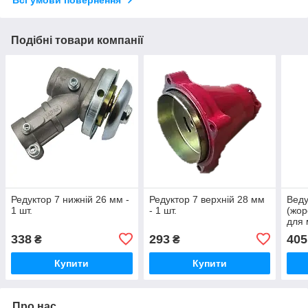
Всі умови повернення
Подібні товари компанії
Редуктор 7 нижній 26 мм -
Редуктор 7 верхній 28 мм
Веду
1 шт.
- 1 шт.
(жор
для 
шт.
338
293
405
₴
₴
Купити
Купити
Про нас