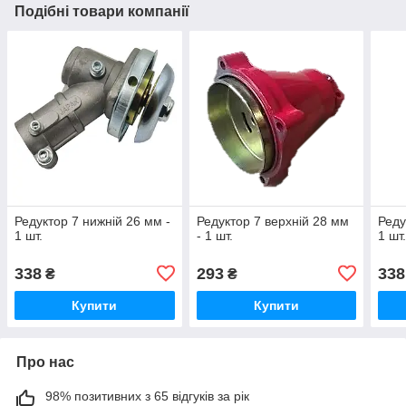
Подібні товари компанії
Редуктор 7 нижній 26 мм -
Редуктор 7 верхній 28 мм
Реду
1 шт.
- 1 шт.
1 шт
338
293
338
₴
₴
Купити
Купити
Про нас
98% позитивних з 65 відгуків за рік