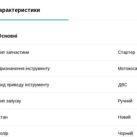
арактеристики
Основні
ип запчастини
Стартер
ризначення інструменту
Мотокос
ид приводу інструменту
ДВС
ип запуску
Ручний
Стан
Новий
олір
Чорний