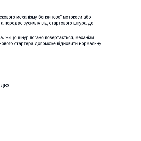
кового механізму бензинової мотокоси або
та передає зусилля від стартового шнура до
а. Якщо шнур погано повертається, механізм
 нового стартера допоможе відновити нормальну
з ДВЗ