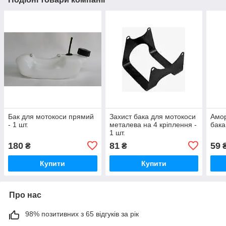
Бак для мотокоси прямий
Захист бака для мотокоси
Амор
- 1 шт.
металева на 4 кріплення -
бака
1 шт.
180
81
59
₴
₴
Купити
Купити
Про нас
98% позитивних з 65 відгуків за рік