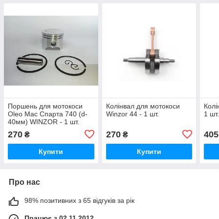
Поршень для мотокоси
Колінвал для мотокоси
Колі
Oleo Mac Спарта 740 (d-
Winzor 44 - 1 шт.
1 шт
40мм) WINZOR - 1 шт.
270
270
405
₴
₴
Купити
Купити
Про нас
98% позитивних з 65 відгуків за рік
Працює з 02.11.2012