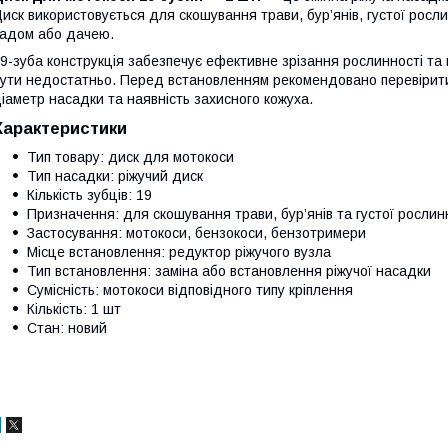
иск використовується для скошування трави, бур’янів, густої рос
адом або дачею.
9-зуба конструкція забезпечує ефективне зрізання рослинності та 
ути недостатньо. Перед встановленням рекомендовано перевірити 
іаметр насадки та наявність захисного кожуха.
Характеристики
Тип товару: диск для мотокоси
Тип насадки: ріжучий диск
Кількість зубців: 19
Призначення: для скошування трави, бур’янів та густої рослин
Застосування: мотокоси, бензокоси, бензотримери
Місце встановлення: редуктор ріжучого вузла
Тип встановлення: заміна або встановлення ріжучої насадки
Сумісність: мотокоси відповідного типу кріплення
Кількість: 1 шт
Стан: новий