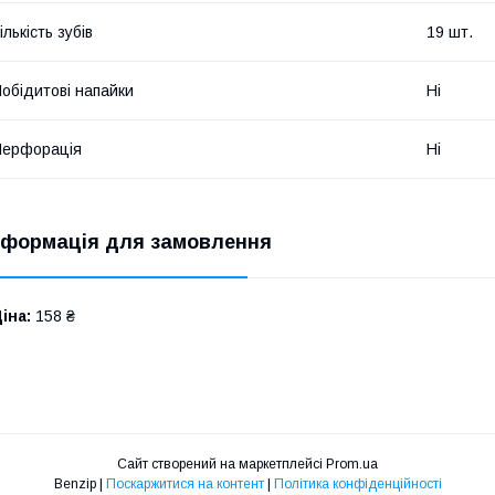
ількість зубів
19 шт.
обідитові напайки
Ні
Перфорація
Ні
нформація для замовлення
іна:
158 ₴
Сайт створений на маркетплейсі
Prom.ua
Benzip |
Поскаржитися на контент
|
Політика конфіденційності