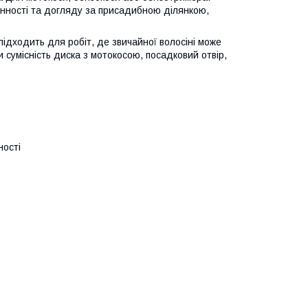
линності та догляду за присадибною ділянкою,
підходить для робіт, де звичайної волосіні може
сумісність диска з мотокосою, посадковий отвір,
ності