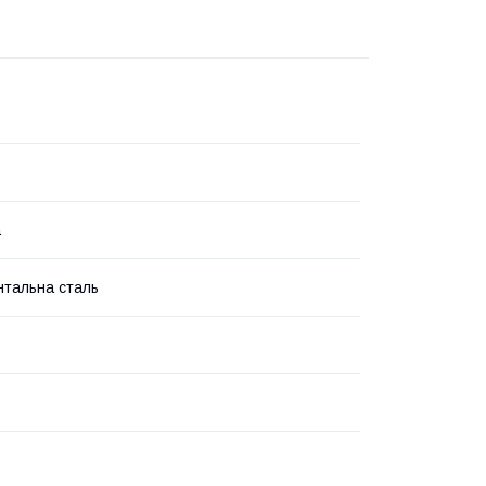
а
нтальна сталь