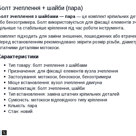
Болт зчеплення + шайби (пара)
Болт зчеплення з шайбами — пара
— це комплект кріпильних де
бо бензотримера. Болт використовується для фіксації елементів 
ільніше та стабільніше кріплення під час роботи інструмента.
омплект підходить для заміни зношених, пошкоджених або втрачени
еред встановленням рекомендовано звірити розмір різьби, діаметр 
татними деталями мотокоси.
Характеристики
Тип товару: болт зчеплення з шайбами
Призначення: для фіксації елементів вузла зчеплення
Застосування: мотокоси, бензокоси, бензотримери
Місце встановлення: вузол зчеплення двигуна
Комплектація: болт зчеплення, шайби
Тип встановлення: заміна штатних кріпильних деталей
Сумісність: мотокоси відповідного типу кріплення
Кількість: пара
Стан: новий