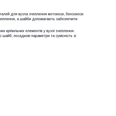
талей для вузла зчеплення мотокоси, бензокоси
зчеплення, а шайби допомагають забезпечити
х кріпильних елементів у вузлі зчеплення.
шайб, посадкові параметри та сумісність зі