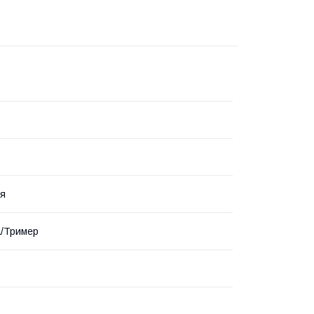
ня
а/Тример