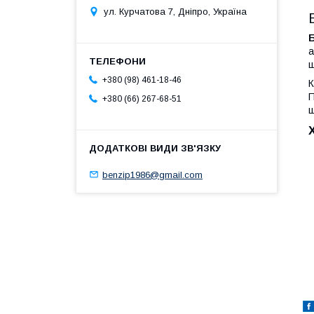
ул. Курчатова 7, Дніпро, Україна
а
щ
+380 (98) 461-18-46
К
П
+380 (66) 267-68-51
ш
benzip1986@gmail.com