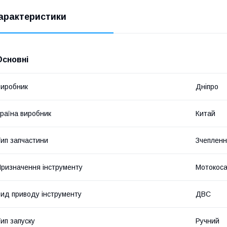
арактеристики
Основні
иробник
Дніпро
раїна виробник
Китай
ип запчастини
Зчеплен
ризначення інструменту
Мотокос
ид приводу інструменту
ДВС
ип запуску
Ручний