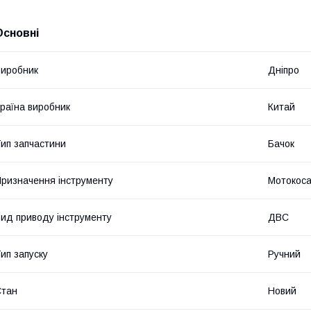
Основні
иробник
Дніпро
раїна виробник
Китай
ип запчастини
Бачок
ризначення інструменту
Мотокос
ид приводу інструменту
ДВС
ип запуску
Ручний
Стан
Новий