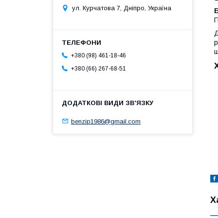
ул. Курчатова 7, Дніпро, Україна
Б
П
Д
р
ш
+380 (98) 461-18-46
+380 (66) 267-68-51
benzip1986@gmail.com
Х