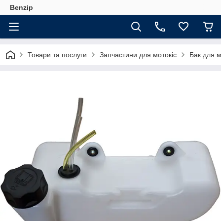
Benzip
Товари та послуги
Запчастини для мотокіс
Бак для м