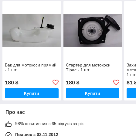
Бак для мотокоси прямий
Стартер для мотокоси
Захи
- 1 шт.
Тірас - 1 шт.
мета
1 шт
180
180
81
₴
₴
Купити
Купити
Про нас
98% позитивних з 65 відгуків за рік
Працює з 02.11.2012