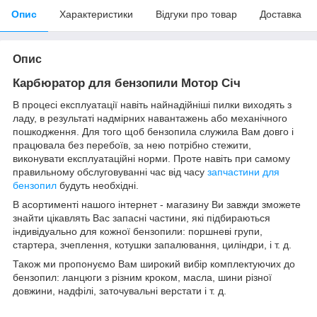
Опис
Характеристики
Відгуки про товар
Доставка
Опис
Карбюратор для бензопили Мотор Січ
В процесі експлуатації навіть найнадійніші пилки виходять з
ладу, в результаті надмірних навантажень або механічного
пошкодження. Для того щоб бензопила служила Вам довго і
працювала без перебоїв, за нею потрібно стежити,
виконувати експлуатаційні норми. Проте навіть при самому
правильному обслуговуванні час від часу
запчастини для
бензопил
будуть необхідні.
В асортименті нашого інтернет - магазину Ви завжди зможете
знайти цікавлять Вас запасні частини, які підбираються
індивідуально для кожної бензопили: поршневі групи,
стартера, зчеплення, котушки запалювання, циліндри, і т. д.
Також ми пропонуємо Вам широкий вибір комплектуючих до
бензопил: ланцюги з різним кроком, масла, шини різної
довжини, надфілі, заточувальні верстати і т. д.