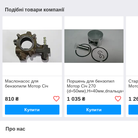
Подібні товари компанії
Маслонасос для
Поршень для бензопил
Стар
бензопили Мотор Січ
Мотор Січ 270
Мото
(d=50мм),H=40мм,dпальца=12мм
810
1 035
1 2
₴
₴
Купити
Купити
Про нас