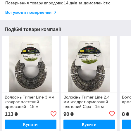
Повернення товару впродовж 14 днів за домовленістю
Всі умови повернення
Подібні товари компанії
Волосінь Trimer Line 3 мм
Волосінь Trimer Line 2.4
Воло
квадрат плетений
мм квадрат армований
армо
армований - 15 м
плетений Сіра - 15 м
113
90
8
₴
₴
₴
Купити
Купити