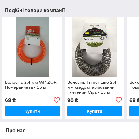
Подібні товари компанії
Волосінь 2.4 мм WINZOR
Волосінь Trimer Line 2.4
Воло
Помаранчева - 15 м
мм квадрат армований
Пома
плетений Сіра - 15 м
68
90
68
₴
₴
Купити
Купити
Про нас