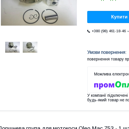
Купити
+380 (98) 461-18-46
повернення товару п
У компанії підключені
будь-який товар не п
Поршнева група для мотокоси Oleo Mac 753 - 1 ш