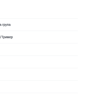
 група
а/Тример