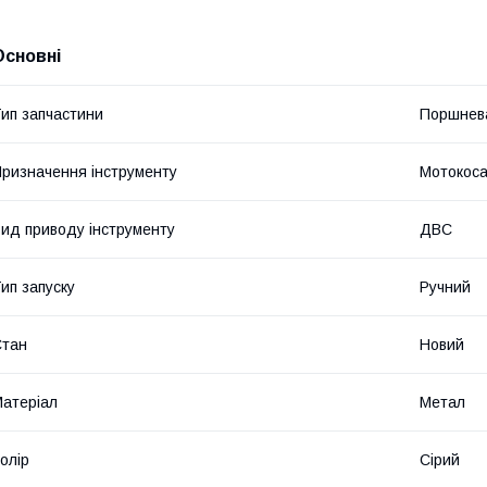
Основні
ип запчастини
Поршнева
ризначення інструменту
Мотокос
ид приводу інструменту
ДВС
ип запуску
Ручний
Стан
Новий
атеріал
Метал
олір
Сірий