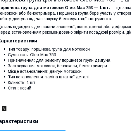
оршнева група для мотокоси Oleo-Mac 753 — 1 шт.
— це запа
ензокоси або бензотримера. Поршнева група бере участь у створен
оботу двигуна під час запуску й експлуатації інструмента.
еталь підходить для заміни зношеної, пошкодженої або деформова
еред встановленням рекомендовано звірити посадкові розміри, ді
Характеристики
Тип товару: поршнева група для мотокоси
Сумісність: Oleo-Mac 753
Призначення: для ремонту поршневої групи двигуна
Застосування: мотокоси, бензокоси, бензотримери
Місце встановлення: двигун мотокоси
Тип встановлення: заміна штатної деталі
Кількість: 1 шт
Стан: новий
арактеристики