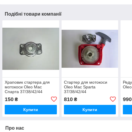
Подібні товари компанії
Храповик стартера для
Стартер для мотокоси
Реду
мотокоси Oleo Mac
Oleo Mac Sparta
Oleo
Спарта 37/38/42/44
37/38/42/44
WINZOR
150
810
990
₴
₴
Купити
Купити
Про нас