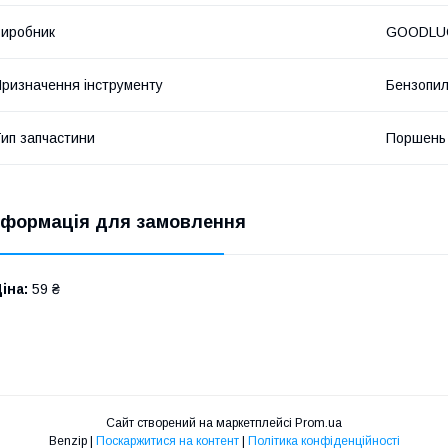
иробник
GOODLU
ризначення інструменту
Бензопи
ип запчастини
Поршень
нформація для замовлення
іна:
59 ₴
Сайт створений на маркетплейсі
Prom.ua
Benzip |
Поскаржитися на контент
|
Політика конфіденційності