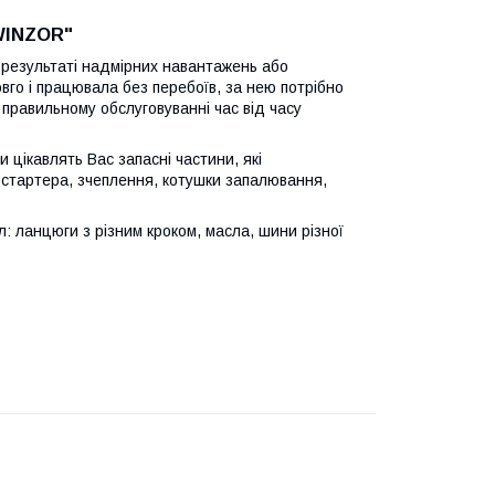
"WINZOR"
в результаті надмірних навантажень або
го і працювала без перебоїв, за нею потрібно
 правильному обслуговуванні час від часу
 цікавлять Вас запасні частини, які
 стартера, зчеплення, котушки запалювання,
 ланцюги з різним кроком, масла, шини різної