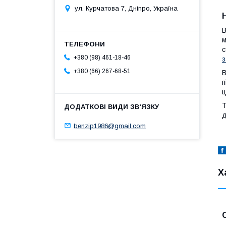
ул. Курчатова 7, Дніпро, Україна
В
м
с
+380 (98) 461-18-46
з
+380 (66) 267-68-51
В
п
ц
Т
д
benzip1986@gmail.com
Х