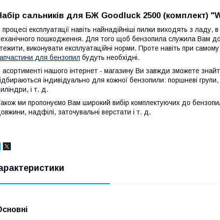
Набір сальників для БЖ Goodluck 2500 (комплект) 
 процесі експлуатації навіть найнадійніші пилки виходять з ладу, 
еханічного пошкодження. Для того щоб бензопила служила Вам дов
тежити, виконувати експлуатаційні норми. Проте навіть при самому
апчастини для бензопил
будуть необхідні.
 асортименті нашого інтернет - магазину Ви завжди зможете знайти
ідбираються індивідуально для кожної бензопили: поршневі групи,
иліндри, і т. д.
акож ми пропонуємо Вам широкий вибір комплектуючих до бензопил:
овжини, надфілі, заточувальні верстати і т. д.
арактеристики
Основні