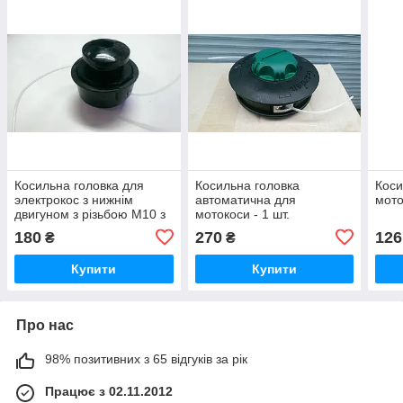
Косильна головка для
Косильна головка
Коси
электрокос з нижнім
автоматична для
мото
двигуном з різьбою М10 з
мотокоси - 1 шт.
болтом - 1 шт.
180
270
126
₴
₴
Купити
Купити
Про нас
98% позитивних з 65 відгуків за рік
Працює з 02.11.2012