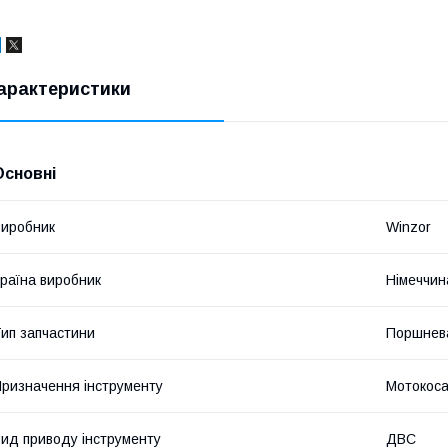
арактеристики
Основні
иробник
Winzor
раїна виробник
Німеччин
ип запчастини
Поршнева
ризначення інструменту
Мотокос
ид приводу інструменту
ДВС