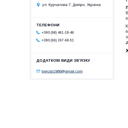
ул. Курчатова 7, Дніпро, Україна
б
п
К
п
+380 (98) 461-18-46
з
+380 (66) 267-68-51
д
benzip1986@gmail.com