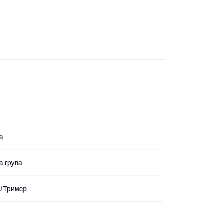
а
 група
а/Тример