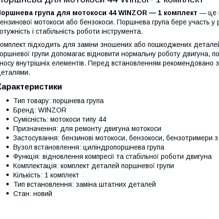
Поршнева група для мотокоси 44 WINZOR — 1 комплект
— це 
ензинової мотокоси або бензокоси. Поршнева група бере участь у 
отужність і стабільність роботи інструмента.
омплект підходить для заміни зношених або пошкоджених деталей 
оршневої групи допомагає відновити нормальну роботу двигуна, п
носу внутрішніх елементів. Перед встановленням рекомендовано з
еталями.
Характеристики
Тип товару: поршнева група
Бренд: WINZOR
Сумісність: мотокоси типу 44
Призначення: для ремонту двигуна мотокоси
Застосування: бензинові мотокоси, бензокоси, бензотримери 
Вузол встановлення: циліндропоршнева група
Функція: відновлення компресії та стабільної роботи двигуна
Комплектація: комплект деталей поршневої групи
Кількість: 1 комплект
Тип встановлення: заміна штатних деталей
Стан: новий