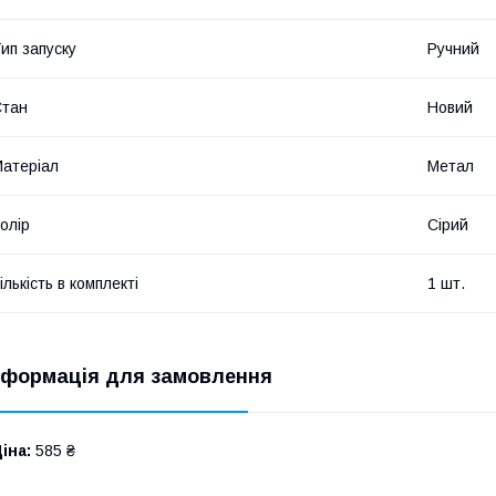
ип запуску
Ручний
Стан
Новий
атеріал
Метал
олір
Сірий
ількість в комплекті
1 шт.
нформація для замовлення
іна:
585 ₴