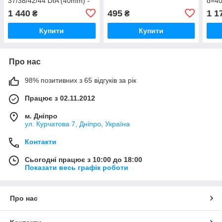
37/38/42/44 DIA (40mm) -
d=40
1 комплект
1 440
495
1 1
₴
₴
Купити
Купити
Про нас
98% позитивних з 65 відгуків за рік
Працює з 02.11.2012
м. Дніпро
ул. Курчатова 7, Дніпро, Україна
Контакти
Сьогодні працює з 10:00 до 18:00
Показати весь графік роботи
Про нас