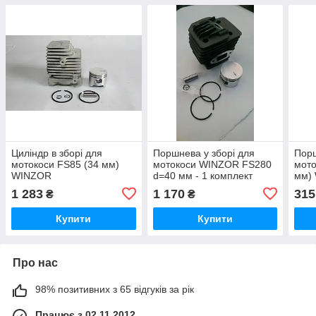
Циліндр в зборі для
Поршнева у зборі для
Порш
мотокоси FS85 (34 мм)
мотокоси WINZOR FS280
мото
WINZOR
d=40 мм - 1 комплект
мм) 
1 283
1 170
315
₴
₴
Купити
Купити
Про нас
98% позитивних з 65 відгуків за рік
Працює з 02.11.2012