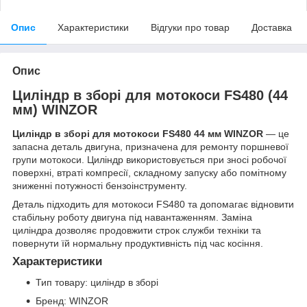
Опис
Характеристики
Відгуки про товар
Доставка
Опис
Циліндр в зборі для мотокоси FS480 (44
мм) WINZOR
Циліндр в зборі для мотокоси FS480 44 мм WINZOR
— це
запасна деталь двигуна, призначена для ремонту поршневої
групи мотокоси. Циліндр використовується при зносі робочої
поверхні, втраті компресії, складному запуску або помітному
зниженні потужності бензоінструменту.
Деталь підходить для мотокоси FS480 та допомагає відновити
стабільну роботу двигуна під навантаженням. Заміна
циліндра дозволяє продовжити строк служби техніки та
повернути їй нормальну продуктивність під час косіння.
Характеристики
Тип товару: циліндр в зборі
Бренд: WINZOR