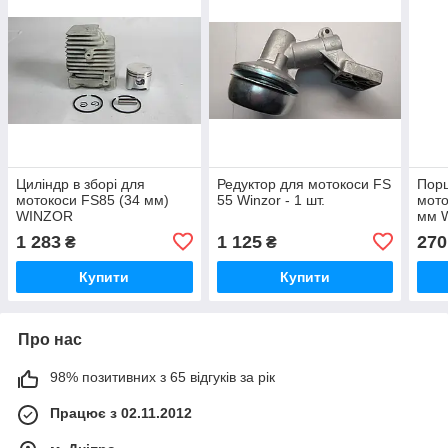
Циліндр в зборі для
Редуктор для мотокоси FS
Порш
мотокоси FS85 (34 мм)
55 Winzor - 1 шт.
мото
WINZOR
мм W
1 283
1 125
270
₴
₴
Купити
Купити
Про нас
98% позитивних з 65 відгуків за рік
Працює з 02.11.2012