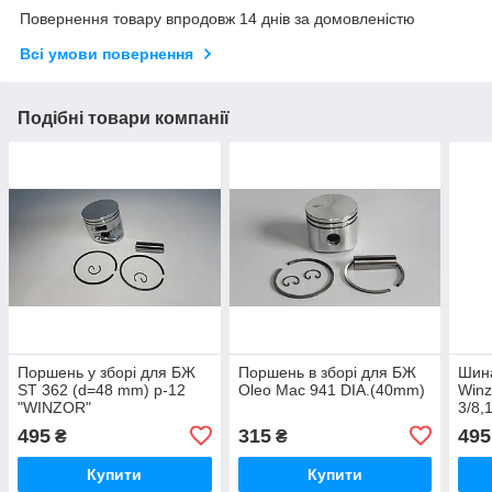
Повернення товару впродовж 14 днів за домовленістю
Всі умови повернення
Подібні товари компанії
Поршень у зборі для БЖ
Поршень в зборі для БЖ
Шин
ST 362 (d=48 mm) p-12
Oleo Mac 941 DIA.(40mm)
Winz
"WINZOR"
3/8,
495
315
495
₴
₴
Купити
Купити