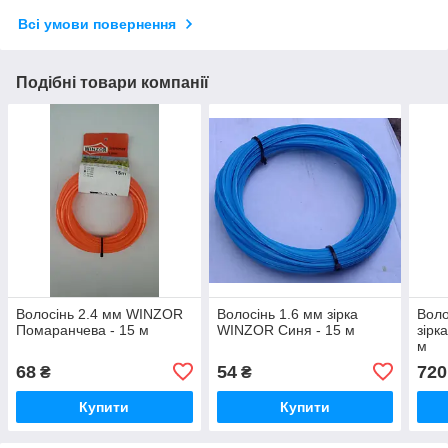
Всі умови повернення
Подібні товари компанії
Волосінь 2.4 мм WINZOR
Волосінь 1.6 мм зірка
Воло
Помаранчева - 15 м
WINZOR Синя - 15 м
зірк
м
68
54
720
₴
₴
Купити
Купити