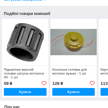
Подібні товари компанії
Підшипник верхній
Косильна головка для
Карт
головки шатуна мотокоси
мотокос вузька - 1 шт.
мото
40 - 1 шт.
59
126
113
₴
₴
Купити
Купити
Про нас