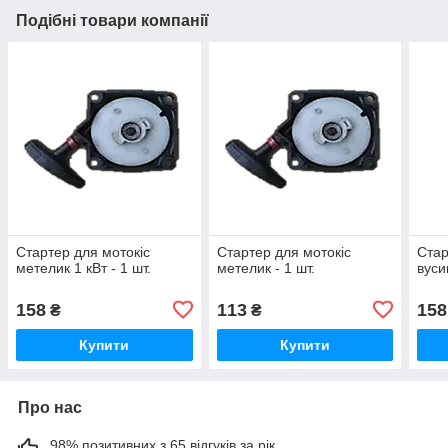
Подібні товари компанії
Стартер для мотокіс
Стартер для мотокіс
Стар
метелик 1 кВт - 1 шт.
метелик - 1 шт.
вуси
158
113
158
₴
₴
Купити
Купити
Про нас
98% позитивних з 65 відгуків за рік