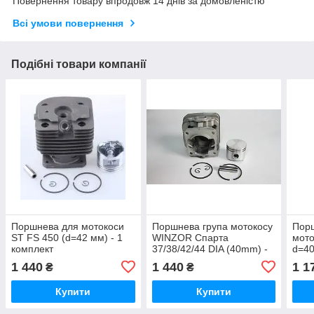
Повернення товару впродовж 14 днів за домовленістю
Всі умови повернення
Подібні товари компанії
Поршнева для мотокоси
Поршнева група мотокосу
Порш
ST FS 450 (d=42 мм) - 1
WINZOR Спарта
мот
комплект
37/38/42/44 DIA (40mm) -
d=40
1 комплект
1 440
1 440
1 1
₴
₴
Купити
Купити